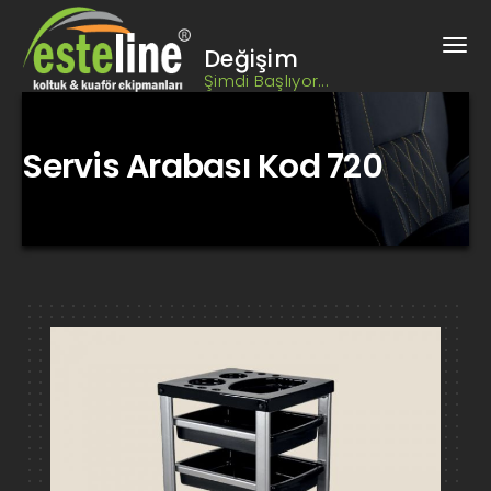
Değişim
Şimdi Başlıyor...
Servis Arabası Kod 720
Kuaför Koltuğu, Berber Koltuğu, Kuaför Salonu Tasarımı, Berber
Salonu Tasarımı, Kuaför Tezgahı, Berber Tezgahı, kuaför
ekipmanları, berber ekipmanları, bankolar,
Servis Arabası Kod 720 Bursa Berber, Kuaför Koltukları ve
Ekipmanları HIZ2