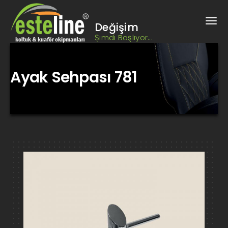
Değişim
Şimdi Başlıyor...
Ayak Sehpası 781
Kuaför Koltuğu, Berber Koltuğu, Kuaför Salonu Tasarımı, Berber
Salonu Tasarımı, Kuaför Tezgahı, Berber Tezgahı, kuaför
ekipmanları, berber ekipmanları, bankolar,
Ayak Sehpası 781 Bursa Berber, Kuaför Koltukları ve Ekipmanları
HIZ2