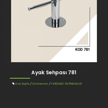
Ayak Sehpası 781
Ana Sayfa
/
Ürünlerimiz
/
YARDIMCI EKİPMANLAR