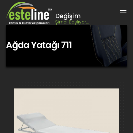
Değişim
Şimdi Başlıyor...
Ağda Yatağı 711
Kuaför Koltuğu, Berber Koltuğu, Kuaför Salonu Tasarımı, Berber
Salonu Tasarımı, Kuaför Tezgahı, Berber Tezgahı, kuaför
ekipmanları, berber ekipmanları, bankolar,
Ağda Yatağı 711 Bursa Berber, Kuaför Koltukları ve Ekipmanları
HIZ2