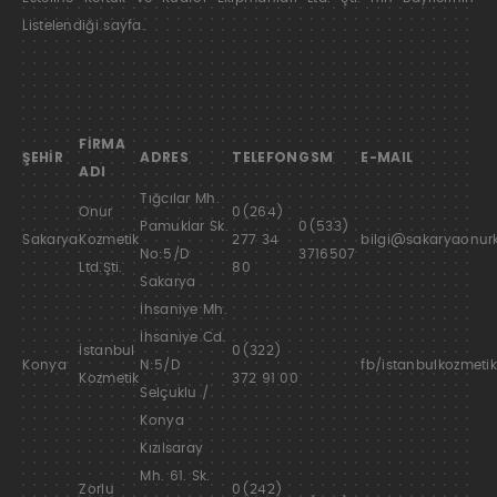
Listelendiği sayfa.
FİRMA
ŞEHİR
ADRES
TELEFON
GSM
E-MAIL
ADI
Tığcılar Mh.
Onur
0(264)
Pamuklar Sk.
0(533)
Sakarya
Kozmetik
277 34
bilgi@sakaryaonur
No:5/D
3716507
Ltd.Şti.
80
Sakarya
İhsaniye Mh.
İhsaniye Cd.
İstanbul
0(322)
Konya
N:5/D
fb/istanbulkozmeti
Kozmetik
372 91 00
Selçuklu /
Konya
Kızılsaray
Mh. 61. Sk.
Zorlu
0(242)