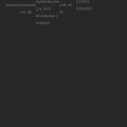
Ayakkabıcılar
0(533)
Antalya
Kozmetik
248 45
Çrş. N:13
6336200
Ltd. Şti.
19
Muratpaşa /
Antalya